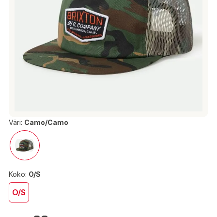
Väri:
Camo/Camo
Koko:
O/S
O/S
34,90 €