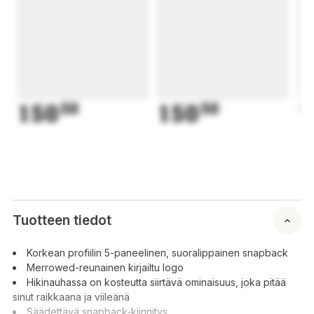
150
50
150
50
1
Tuotteen tiedot
Korkean profiilin 5-paneelinen, suoralippainen snapback
Merrowed-reunainen kirjailtu logo
Hikinauhassa on kosteutta siirtävä ominaisuus, joka pitää
sinut raikkaana ja viileänä
Säädettävä snapback-kiinnitys.