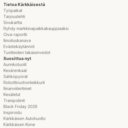
Tietoa Kärkkäisestä
Työpaikat
Tarjouslehti
Sivukartta
Ryhdy markkinapaikkakauppiaaksi
Oiva-raportti
Ilmoituskanava
Evästekäytännöt
Tuotteiden takaisinvedot
Suosittua nyt
Aurinkotuolit
Kesärenkaat
Sähköpyörät
Robottiruohonleikkurit
Ilmanviilentimet
Kesälelut
Trampoliinit
Black Friday 2026
Inspiroidu
Kärkkäisen Autohuolto
Kärkkäisen Kone