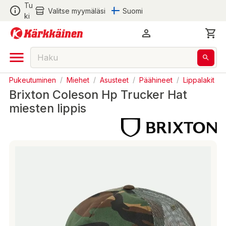
Tu
Valitse myymäläsi
Suomi
ki
Pukeutuminen
/
Miehet
/
Asusteet
/
Päähineet
/
Lippalakit
Brixton Coleson Hp Trucker Hat
miesten lippis