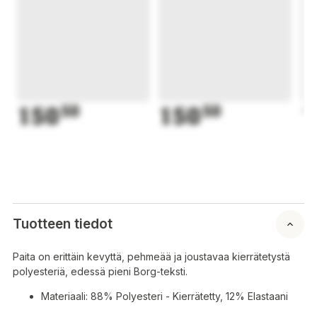
150
50
150
50
1
Tuotteen tiedot
Paita on erittäin kevyttä, pehmeää ja joustavaa kierrätetystä
polyesteriä, edessä pieni Borg-teksti.
Materiaali: 88% Polyesteri - Kierrätetty, 12% Elastaani