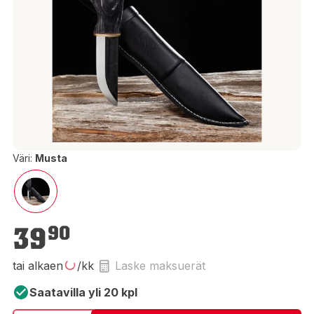
Väri:
Musta
39,90 €
39
90
tai alkaen
/kk
Laske maksuerät
Saatavilla yli 20 kpl