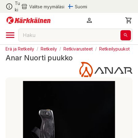
Tu
Valitse myymäläsi
Suomi
ki
Erä ja Retkeily
/
Retkeily
/
Retkivarusteet
/
Retkeilypuukot
Anar Nuorti puukko