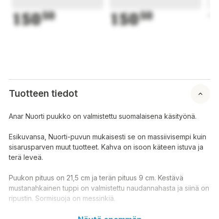
150
50
150
50
1
Tuotteen tiedot
Anar Nuorti puukko on valmistettu suomalaisena käsityönä.
Esikuvansa, Nuorti-puvun mukaisesti se on massiivisempi kuin
sisarusparven muut tuotteet. Kahva on isoon käteen istuva ja
terä leveä.
Puukon pituus on 21,5 cm ja terän pituus 9 cm. Kestävä
mustanahkainen tuppi on valmistettu naudannahasta ja siinä on
ripustin. Sormisuoja on messinkiä.
Kaunis käsintehty kokonaisuus palvelee niin metsällä kuin