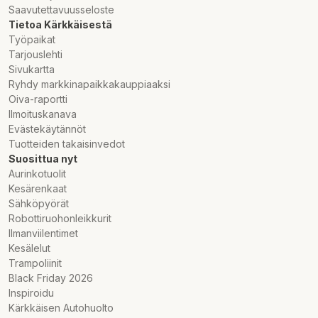
Saavutettavuusseloste
Tietoa Kärkkäisestä
Työpaikat
Tarjouslehti
Sivukartta
Ryhdy markkinapaikkakauppiaaksi
Oiva-raportti
Ilmoituskanava
Evästekäytännöt
Tuotteiden takaisinvedot
Suosittua nyt
Aurinkotuolit
Kesärenkaat
Sähköpyörät
Robottiruohonleikkurit
Ilmanviilentimet
Kesälelut
Trampoliinit
Black Friday 2026
Inspiroidu
Kärkkäisen Autohuolto