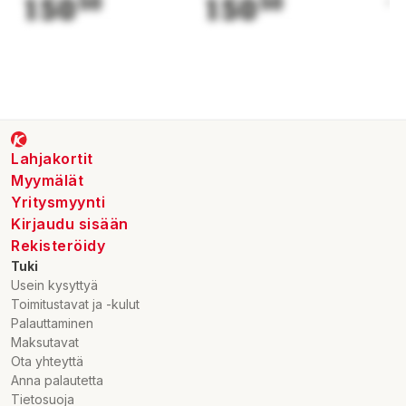
150
50
150
50
1
Lahjakortit
Myymälät
Yritysmyynti
Kirjaudu sisään
Rekisteröidy
Tuki
Usein kysyttyä
Toimitustavat ja -kulut
Palauttaminen
Maksutavat
Ota yhteyttä
Anna palautetta
Tietosuoja