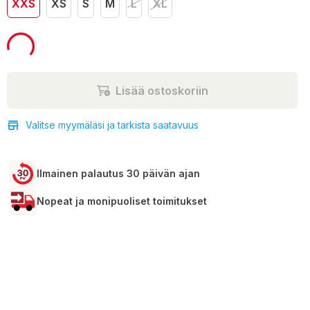
XXS
XS
S
M
L
XL
89,00 €
Lisää ostoskoriin
Valitse myymäläsi ja tarkista saatavuus
Ilmainen palautus 30 päivän ajan
Nopeat ja monipuoliset toimitukset