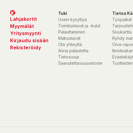
Tuki
Tietoa Kä
Lahjakortit
Usein kysyttyä
Työpaikat
Myymälät
Toimitustavat ja -kulut
Tarjousleht
Palauttaminen
Sivukartta
Yritysmyynti
Maksutavat
Ryhdy mar
Kirjaudu sisään
Ota yhteyttä
Oiva-rapor
Rekisteröidy
Anna palautetta
Ilmoituska
Tietosuoja
Evästekäy
Saavutettavuusseloste
Tuotteiden