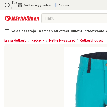
Tuk
Valitse myymäläsi
Suomi
i
Selaa osastoja
Kampanjatuotteet
Outlet-tuotteet
Vaate 
Erä ja Retkeily
/
Retkeily
/
Retkeilyvaatteet
/
Retkeilyhousut