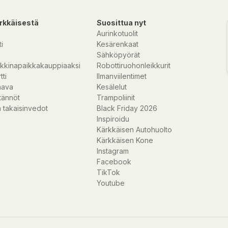
rkkäisestä
Suosittua nyt
Aurinkotuolit
i
Kesärenkaat
Sähköpyörät
kkinapaikkakauppiaaksi
Robottiruohonleikkurit
tti
Ilmanviilentimet
nava
Kesälelut
tännöt
Trampoliinit
 takaisinvedot
Black Friday 2026
Inspiroidu
Kärkkäisen Autohuolto
Kärkkäisen Kone
Instagram
Facebook
TikTok
Youtube