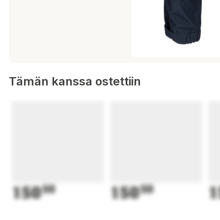
Tämän kanssa ostettiin
150
50
150
50
1