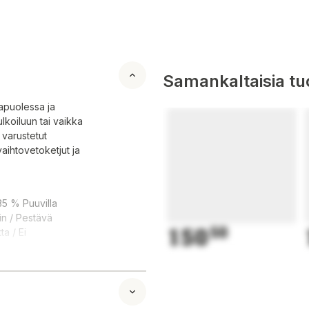
Samankaltaisia tuo
apuolessa ja
lkoiluun tai vaikka
 varustetut
aihtovetoketjut ja
35 % Puuvilla
in / Pestävä
150
50
ta / Ei
 rygg och underben.