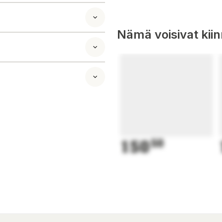
ill och med som
de ventilerade
onsdragkedjor och
Nämä voisivat kii
 Bomull
ätta med
/ Inget sköljmedel
150
50