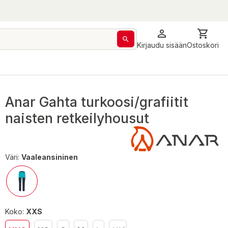
Kirjaudu sisään
Ostoskori
Anar Gahta turkoosi/grafiitit
naisten retkeilyhousut
Väri:
Vaaleansininen
Koko:
XXS