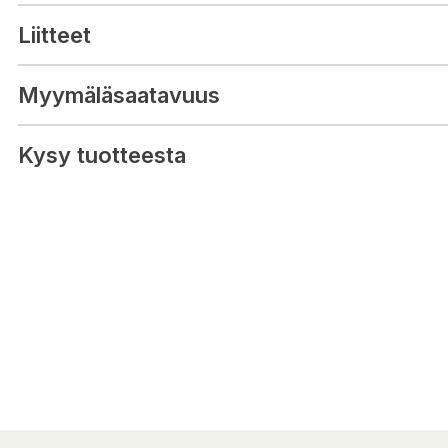
Byxorna är lämpliga för vandring, fiske, utomhusaktiviteter eller t
arbetsbyxor. Förstärkningarna är vind- och vattenavvisande och 
Liitteet
stretchdelarna gör plagget mycket bekvämt. Låren har ventilati
knäna har fickor för knäskydd.
Myymäläsaatavuus
Material: 92% Nylon / 8% Spandex / 65% Polyester / 35%
Tvättråd: Tvätta med liknande färger / Tvätta ut och in / Tv
Kysy tuotteesta
dragkedjor och kardborre stängd / Använd milt tvättmedel 
/ Får ej torktumlas