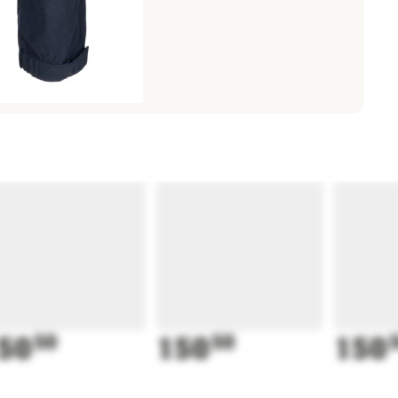
50
50
150
50
150