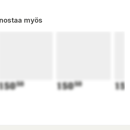
nnostaa myös
150
50
150
50
15