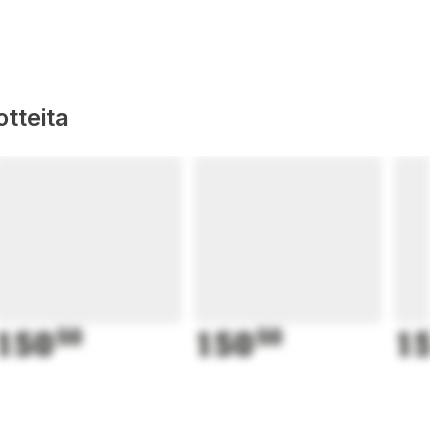
tteita
150
50
150
50
15