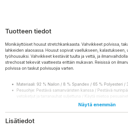
Tuotteen tiedot
Monikäyttöiset housut stretchkankaasta. Vahvikkeet polvissa, tak
lahkeiden alaosassa. Housut sopivat vaellukseen, kalastukseen, u
työhousuiksi. Vahvikkeet kestävät tuulta ja vettä, ja ilmanvaihdolla
strechosat tekevät vaatteesta erittäin mukavan. Reisissä on ilmanv
polvissa on taskut polvisuojia varten.
Materiaali: 92 % Nailon / 8 % Spandex / 65 % Polyesteri / 
Pesuohje: Pestävä samanväristen kanssa / Pestävä nurinpä
vetoketjut ja tarranauhat suljettuna / Käytä mietoa pesuainet
huuhteluainetta / Älä kuivaa vääntämällä
Näytä enemmän
Lisätiedot
Multifunktionsbyxor gjorda av stretchtyg. Förstärkningar i knän,