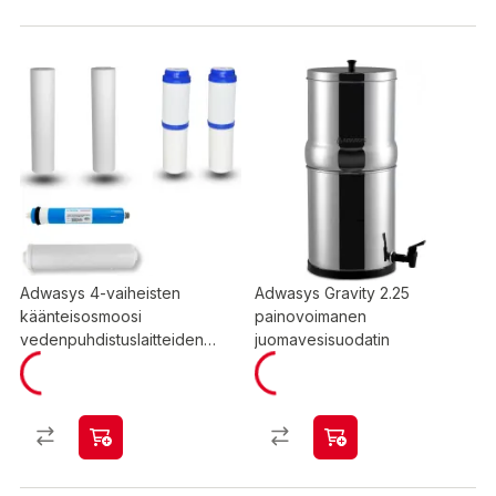
Adwasys 4-vaiheisten
Adwasys Gravity 2.25
käänteisosmoosi
painovoimanen
vedenpuhdistuslaitteiden
juomavesisuodatin
vaihtosuodatinsarja RO280 ja
RO190 laitteistoille