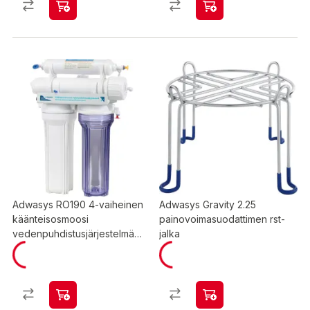
Adwasys RO190 4-vaiheinen
Adwasys Gravity 2.25
käänteisosmoosi
painovoimasuodattimen rst-
vedenpuhdistusjärjestelmä
jalka
ilman
paineenkorotuspumppua