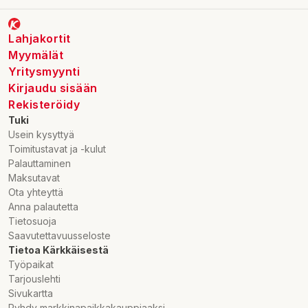
Lahjakortit
Myymälät
Yritysmyynti
Kirjaudu sisään
Rekisteröidy
Tuki
Usein kysyttyä
Toimitustavat ja -kulut
Palauttaminen
Maksutavat
Ota yhteyttä
Anna palautetta
Tietosuoja
Saavutettavuusseloste
Tietoa Kärkkäisestä
Työpaikat
Tarjouslehti
Sivukartta
Ryhdy markkinapaikkakauppiaaksi