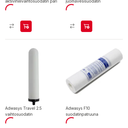
aktiivihiilivaihtosuodatin pari
juomavesisuodatin
Adwasys Travel 2.5
Adwasys F10
vaihtosuodatin
suodatinpatruuna