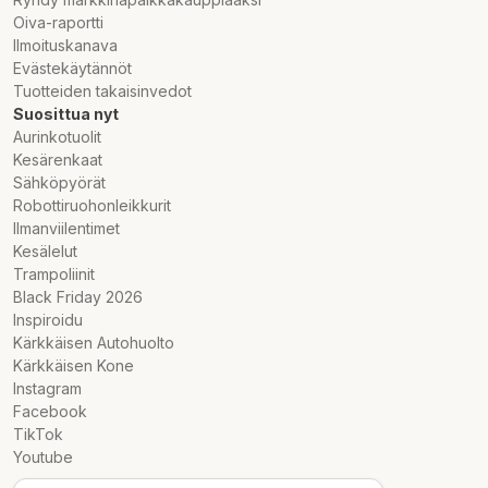
Oiva-raportti
Ilmoituskanava
Evästekäytännöt
Tuotteiden takaisinvedot
Suosittua nyt
Aurinkotuolit
Kesärenkaat
Sähköpyörät
Robottiruohonleikkurit
Ilmanviilentimet
Kesälelut
Trampoliinit
Black Friday 2026
Inspiroidu
Kärkkäisen Autohuolto
Kärkkäisen Kone
Instagram
Facebook
TikTok
Youtube