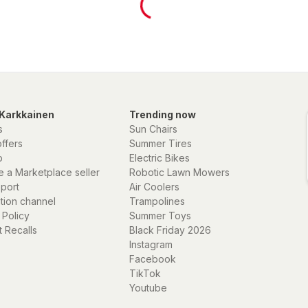
Karkkainen
Trending now
s
Sun Chairs
offers
Summer Tires
p
Electric Bikes
 a Marketplace seller
Robotic Lawn Mowers
eport
Air Coolers
ation channel
Trampolines
 Policy
Summer Toys
 Recalls
Black Friday 2026
Instagram
Facebook
TikTok
Youtube