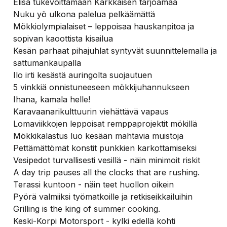
Elisa tukevoittamaan Kärkkäisen tarjoamaa
Nuku yö ulkona palelua pelkäämättä
Mökkiolympialaiset – leppoisaa hauskanpitoa ja
sopivan kaoottista kisailua
Kesän parhaat pihajuhlat syntyvät suunnittelemalla ja
sattumankaupalla
Ilo irti kesästä auringolta suojautuen
5 vinkkiä onnistuneeseen mökkijuhannukseen
Ihana, kamala helle!
Karavaanarikulttuurin viehättävä vapaus
Lomaviikkojen leppoisat remppaprojektit mökillä
Mökkikalastus luo kesään mahtavia muistoja
Pettämättömät konstit punkkien karkottamiseksi
Vesipedot turvallisesti vesillä - näin minimoit riskit
A day trip pauses all the clocks that are rushing.
Terassi kuntoon - näin teet huollon oikein
Pyörä valmiiksi työmatkoille ja retkiseikkailuihin
Grilling is the king of summer cooking.
Keski-Korpi Motorsport - kylki edellä kohti