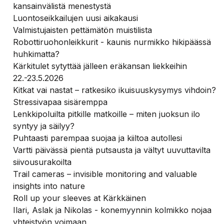
kansainvälistä menestystä
Luontoseikkailujen uusi aikakausi
Valmistujaisten pettämätön muistilista
Robottiruohonleikkurit - kaunis nurmikko hikipäässä
huhkimatta?
Kärkitulet sytyttää jälleen eräkansan liekkeihin
22.-23.5.2026
Kitkat vai nastat – ratkesiko ikuisuuskysymys vihdoin?
Stressivapaa sisäremppa
Lenkkipoluilta pitkille matkoille – miten juoksun ilo
syntyy ja säilyy?
Puhtaasti parempaa suojaa ja kiiltoa autollesi
Vartti päivässä pientä putsausta ja vältyt uuvuttavilta
siivousurakoilta
Trail cameras – invisible monitoring and valuable
insights into nature
Roll up your sleeves at Kärkkäinen
Ilari, Aslak ja Nikolas - konemyynnin kolmikko nojaa
yhteistyön voimaan