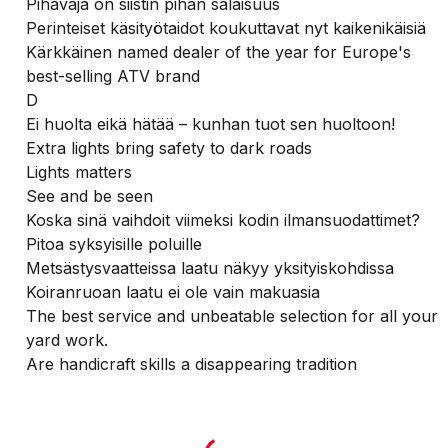
Pihavaja on siistin pihan salaisuus
Perinteiset käsityötaidot koukuttavat nyt kaikenikäisiä
Kärkkäinen named dealer of the year for Europe's
best-selling ATV brand
D
Ei huolta eikä hätää – kunhan tuot sen huoltoon!
Extra lights bring safety to dark roads
Lights matters
See and be seen
Koska sinä vaihdoit viimeksi kodin ilmansuodattimet?
Pitoa syksyisille poluille
Metsästysvaatteissa laatu näkyy yksityiskohdissa
Koiranruoan laatu ei ole vain makuasia
The best service and unbeatable selection for all your
yard work.
Are handicraft skills a disappearing tradition