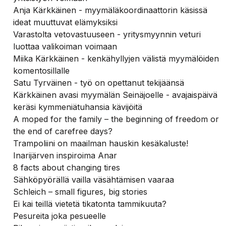
Anja Kärkkäinen - myymäläkoordinaattorin käsissä
ideat muuttuvat elämyksiksi
Varastolta vetovastuuseen - yritysmyynnin veturi
luottaa valikoiman voimaan
Miika Kärkkäinen - kenkähyllyjen välistä myymälöiden
komentosillalle
Satu Tyrväinen - työ on opettanut tekijäänsä
Kärkkäinen avasi myymälän Seinäjoelle - avajaispäivä
keräsi kymmeniätuhansia kävijöitä
A moped for the family – the beginning of freedom or
the end of carefree days?
Trampoliini on maailman hauskin kesäkaluste!
Inarijärven inspiroima Anar
8 facts about changing tires
Sähköpyörällä vailla väsähtämisen vaaraa
Schleich – small figures, big stories
Ei kai teillä vietetä tikatonta tammikuuta?
Pesureita joka pesueelle