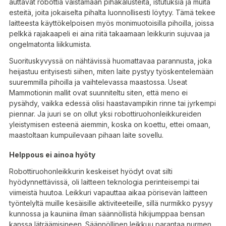
auttavat robottia väistämään pihakalusteita, istutuksia ja muita
esteitä, joita jokaiselta pihalta luonnollisesti löytyy. Tämä tekee
laitteesta käyttökelpoisen myös monimuotoisilla pihoilla, joissa
pelkkä rajakaapeli ei aina riitä takaamaan leikkurin sujuvaa ja
ongelmatonta liikkumista.
Suorituskyvyssä on nähtävissä huomattavaa parannusta, joka
heijastuu erityisesti siihen, miten laite pystyy työskentelemään
suuremmilla pihoilla ja vaihtelevassa maastossa. Useat
Mammotionin mallit ovat suunniteltu siten, että meno ei
pysähdy, vaikka edessä olisi haastavampikin rinne tai jyrkempi
piennar. Ja juuri se on ollut yksi robottiruohonleikkureiden
yleistymisen esteenä aiemmin, koska on koettu, ettei omaan,
maastoltaan kumpuilevaan pihaan laite sovellu.
Helppous ei ainoa hyöty
Robottiruohonleikkurin keskeiset hyödyt ovat silti
hyödynnettävissä, oli laitteen teknologia perinteisempi tai
viimeistä huutoa. Leikkuri vapauttaa aikaa pörisevän laitteen
työntelyltä muille kesäisille aktiviteeteille, sillä nurmikko pysyy
kunnossa ja kauniina ilman säännöllistä hikijumppaa bensan
kanssa läträämisineen. Säännöllinen leikkuu parantaa nurmen