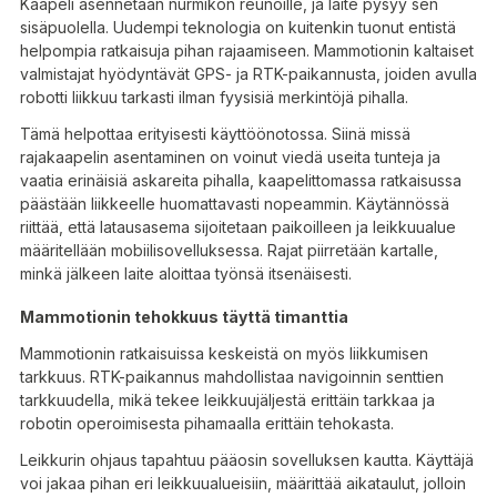
Kaapeli asennetaan nurmikon reunoille, ja laite pysyy sen
sisäpuolella. Uudempi teknologia on kuitenkin tuonut entistä
helpompia ratkaisuja pihan rajaamiseen. Mammotionin kaltaiset
valmistajat hyödyntävät GPS- ja RTK-paikannusta, joiden avulla
robotti liikkuu tarkasti ilman fyysisiä merkintöjä pihalla.
Tämä helpottaa erityisesti käyttöönotossa. Siinä missä
rajakaapelin asentaminen on voinut viedä useita tunteja ja
vaatia erinäisiä askareita pihalla, kaapelittomassa ratkaisussa
päästään liikkeelle huomattavasti nopeammin. Käytännössä
riittää, että latausasema sijoitetaan paikoilleen ja leikkuualue
määritellään mobiilisovelluksessa. Rajat piirretään kartalle,
minkä jälkeen laite aloittaa työnsä itsenäisesti.
Mammotionin tehokkuus täyttä timanttia
Mammotionin ratkaisuissa keskeistä on myös liikkumisen
tarkkuus. RTK-paikannus mahdollistaa navigoinnin senttien
tarkkuudella, mikä tekee leikkuujäljestä erittäin tarkkaa ja
robotin operoimisesta pihamaalla erittäin tehokasta.
Leikkurin ohjaus tapahtuu pääosin sovelluksen kautta. Käyttäjä
voi jakaa pihan eri leikkuualueisiin, määrittää aikataulut, jolloin