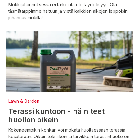
Mökkijuhannuksessa ei tärkeintä ole täydellisyys. Ota
täsmätärppimme haltuun ja vietä kaikkien aikojen leppoisin
juhannus mökillä!
Lawn & Garden
Terassi kuntoon - näin teet
huollon oikein
Kokeneempikin konkari voi mokata huoltaessaan terassia
kesäterään. Oikein tekniikoin ja tarvikkein terassinhuolto on