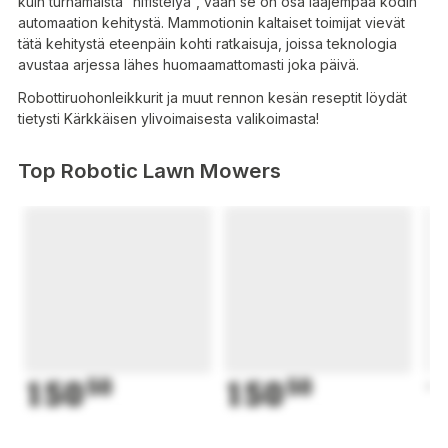
kuin turhamaista ”hifistelyä”, vaan se on osa laajempaa kodin
automaation kehitystä. Mammotionin kaltaiset toimijat vievät
tätä kehitystä eteenpäin kohti ratkaisuja, joissa teknologia
avustaa arjessa lähes huomaamattomasti joka päivä.
Robottiruohonleikkurit ja muut rennon kesän reseptit löydät
tietysti Kärkkäisen ylivoimaisesta valikoimasta!
Top Robotic Lawn Mowers
150
50
150
50
1