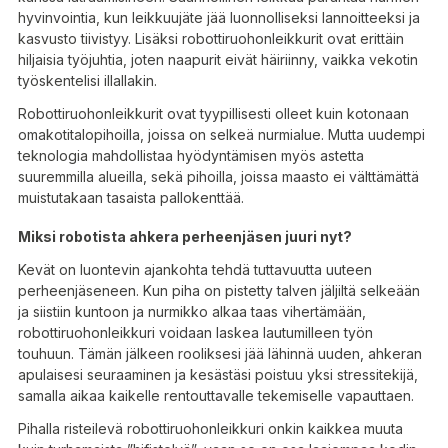
hyvinvointia, kun leikkuujäte jää luonnolliseksi lannoitteeksi ja
kasvusto tiivistyy. Lisäksi robottiruohonleikkurit ovat erittäin
hiljaisia työjuhtia, joten naapurit eivät häiriinny, vaikka vekotin
työskentelisi illallakin.
Robottiruohonleikkurit ovat tyypillisesti olleet kuin kotonaan
omakotitalopihoilla, joissa on selkeä nurmialue. Mutta uudempi
teknologia mahdollistaa hyödyntämisen myös astetta
suuremmilla alueilla, sekä pihoilla, joissa maasto ei välttämättä
muistutakaan tasaista pallokenttää.
Miksi robotista ahkera perheenjäsen juuri nyt?
Kevät on luontevin ajankohta tehdä tuttavuutta uuteen
perheenjäseneen. Kun piha on pistetty talven jäljiltä selkeään
ja siistiin kuntoon ja nurmikko alkaa taas vihertämään,
robottiruohonleikkuri voidaan laskea lautumilleen työn
touhuun. Tämän jälkeen rooliksesi jää lähinnä uuden, ahkeran
apulaisesi seuraaminen ja kesästäsi poistuu yksi stressitekijä,
samalla aikaa kaikelle rentouttavalle tekemiselle vapauttaen.
Pihalla risteilevä robottiruohonleikkuri onkin kaikkea muuta