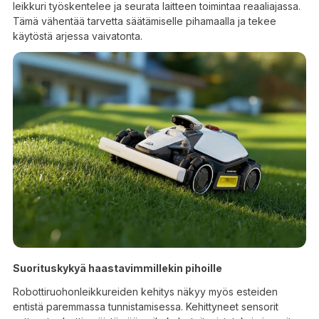
leikkuri työskentelee ja seurata laitteen toimintaa reaaliajassa.
Tämä vähentää tarvetta säätämiselle pihamaalla ja tekee
käytöstä arjessa vaivatonta.
Suorituskykyä haastavimmillekin pihoille
Robottiruohonleikkureiden kehitys näkyy myös esteiden
entistä paremmassa tunnistamisessa. Kehittyneet sensorit