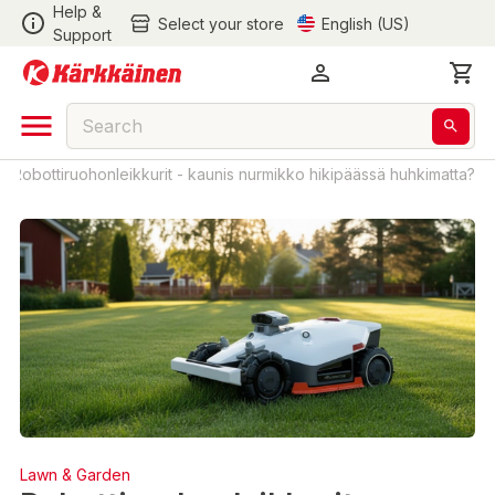
Help &
Select your store
English (US)
Support
/
Robottiruohonleikkurit - kaunis nurmikko hikipäässä huhkimatta?
Lawn & Garden