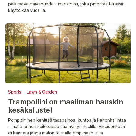
palkitseva päiväpuhde - investointi, joka pidentää terassin
käyttöikää vuosilla.
Sports
Lawn & Garden
Trampoliini on maailman hauskin
kesäkaluste!
Pomppiminen kehittää tasapainoa, kuntoa ja kehonhallintaa
– mutta ennen kaikkea se saa hymyn huulille. Aikuisenkaan
ei kannata jäädä maton reunalle empimään, sillä