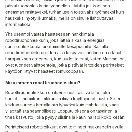
päivät ruohonleikkuria työnnellen… Mutta jos koet sen
enemmän rasittavaksi, turhan usein toistuvaksi työmaaksi kuin
hauskaksi hyötyliikunnaksi, meillä on sinulle ilahduttavaa
informaatiota.
Yhä useampi vastaa haasteeseen hankkimalla
robottiruohonleikkurin, joka jättää aikaa ja energiaa
nurmikonleikkuuta tärkeämmille kesäpuuhille. Samalla
robottiruohonleikkureiden alati kasvava markkina on ottanut
harppauksen eteenpäin, kun uudet toimijat, kuten Mammotion,
ovat tuoneet vaihtoehtoja, jotka pistävät laitteiden perinteiset
käyttöön liittyvät haasteet romukoppaan.
Mikä ihmeen robottiruohonleikkuri?
Robottiruohonleikkuri on itsenäisesti toimiva laite, joka
huolehtii nurmikon leikkuusta ilman käyttäjän ohjausta. Se ei
leikkaa nurmea kerralla niin lyhyeksi kuin mahdollista, vaan
ylläpitää sitä säännöllisesti. Lopputuloksena on tasainen ja
tiheä kasvusto, joka pysyy siistinä ja kauniina läpi koko kesän.
Perinteisesti robottileikkurit ovat toimineet rajakaapelin avulla.