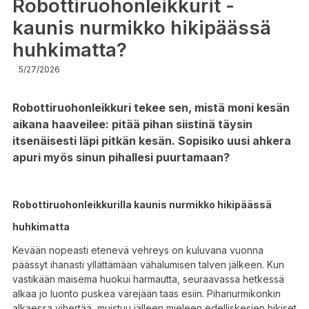
Robottiruohonleikkurit -
kaunis nurmikko hikipäässä
huhkimatta?
5/27/2026
Robottiruohonleikkuri tekee sen, mistä moni kesän
aikana haaveilee: pitää pihan siistinä täysin
itsenäisesti läpi pitkän kesän. Sopisiko uusi ahkera
apuri myös sinun pihallesi puurtamaan?
Robottiruohonleikkurilla kaunis nurmikko hikipäässä
huhkimatta
Kevään nopeasti etenevä vehreys on kuluvana vuonna
päässyt ihanasti yllättämään vähälumisen talven jälkeen. Kun
vastikään maisema huokui harmautta, seuraavassa hetkessä
alkaa jo luonto puskea värejään taas esiin. Pihanurmikonkin
alkaessa vihertää, muistuu jälleen mieleen edelliskesien hikiset