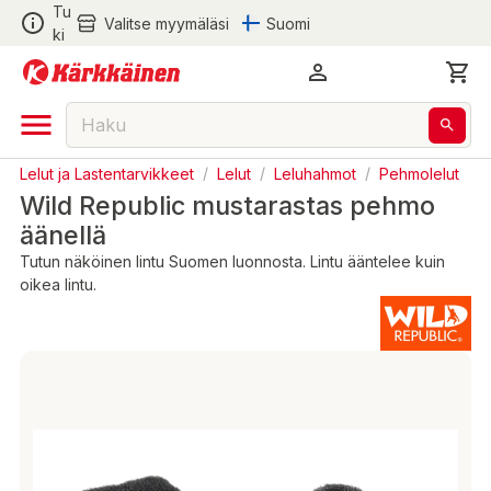
Tu
Valitse myymäläsi
Suomi
ki
Lelut ja Lastentarvikkeet
/
Lelut
/
Leluhahmot
/
Pehmolelut
Wild Republic mustarastas pehmo
äänellä
Tutun näköinen lintu Suomen luonnosta. Lintu ääntelee kuin
oikea lintu.