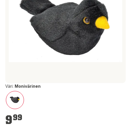
Väri:
Monivärinen
9,99 €
9
99