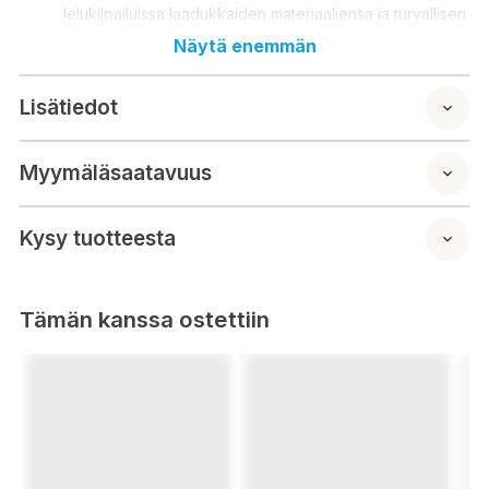
lelukilpailuissa laadukkaiden materiaaliensa ja turvallisen
käytettävyytensä vuoksi.
Näytä enemmän
Lisätiedot
Fågelplysch med äkta färgfärgning.
Den mångsidiga fågeln kan ingå i spel, den kan
Myymäläsaatavuus
användas i olika föreställningar eller till exempel för att
liva upp grupputrymmen.
Fågelns längd är ca 17 cm.
Kysy tuotteesta
Material polyester.
Wild Republics produkter har funnits på marknaden
sedan 1979. Produkterna har fått priser i olika
Tämän kanssa ostettiin
leksakstävlingar för sina högkvalitativa material och
säkra användbarhet.