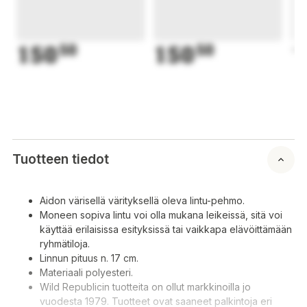
150
50
150
50
1
Tuotteen tiedot
Aidon värisellä värityksellä oleva lintu-pehmo.
Moneen sopiva lintu voi olla mukana leikeissä, sitä voi
käyttää erilaisissa esityksissä tai vaikkapa elävöittämään
ryhmätiloja.
Linnun pituus n. 17 cm.
Materiaali polyesteri.
Wild Republicin tuotteita on ollut markkinoilla jo
vuodesta 1979. Tuotteet ovat saaneet palkintoja eri