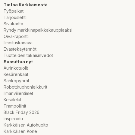
Tietoa Kärkkäisestä
Työpaikat
Tarjouslehti
Sivukartta
Ryhdy markkinapaikkakauppiaaksi
Oiva-raportti
Ilmoituskanava
Evästekäytännöt
Tuotteiden takaisinvedot
Suosittua nyt
Aurinkotuolit
Kesärenkaat
Sähköpyörät
Robottiruohonleikkurit
Ilmanviilentimet
Kesälelut
Trampoliinit
Black Friday 2026
Inspiroidu
Kärkkäisen Autohuolto
Kärkkäisen Kone