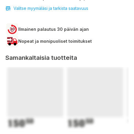
Valitse myymäläsi ja tarkista saatavuus
Ilmainen palautus 30 päivän ajan
Nopeat ja monipuoliset toimitukset
Samankaltaisia tuotteita
150
50
150
50
1