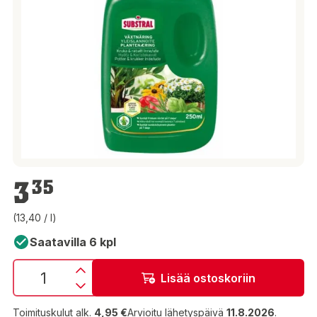
3,35 €
3
35
(13,40 / l)
Saatavilla 6 kpl
Lisää ostoskoriin
Toimituskulut alk.
4,95 €
Arvioitu lähetyspäivä
11.8.2026
.