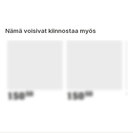
Nämä voisivat kiinnostaa myös
150
50
150
50
1