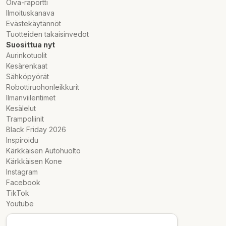
Oiva-raportti
Ilmoituskanava
Evästekäytännöt
Tuotteiden takaisinvedot
Suosittua nyt
Aurinkotuolit
Kesärenkaat
Sähköpyörät
Robottiruohonleikkurit
Ilmanviilentimet
Kesälelut
Trampoliinit
Black Friday 2026
Inspiroidu
Kärkkäisen Autohuolto
Kärkkäisen Kone
Instagram
Facebook
TikTok
Youtube