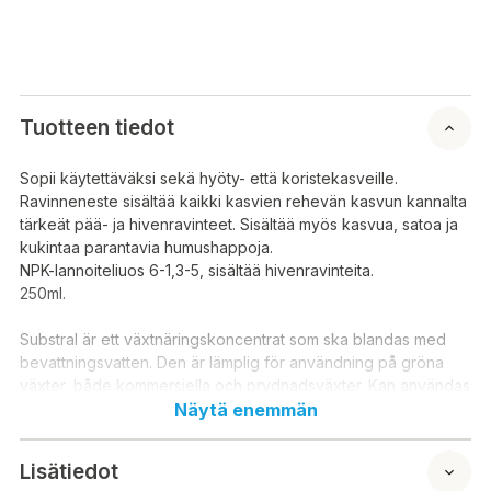
Tuotteen tiedot
Sopii käytettäväksi sekä hyöty- että koristekasveille.
Ravinneneste sisältää kaikki kasvien rehevän kasvun kannalta
tärkeät pää- ja hivenravinteet. Sisältää myös kasvua, satoa ja
kukintaa parantavia humushappoja.
NPK-lannoiteliuos 6-1,3-5, sisältää hivenravinteita.
250ml.
Substral är ett växtnäringskoncentrat som ska blandas med
bevattningsvatten. Den är lämplig för användning på gröna
växter, både kommersiella och prydnadsväxter. Kan användas
i krukor, odlingsbäddar och rabatter. Näringsvätskan
Näytä enemmän
innehåller alla viktiga näringsämnen och spårämnen för en
frodig växttillväxt. Den innehåller också humussyror som
Lisätiedot
förbättrar tillväxt, avkastning och blomning. Växterna kan