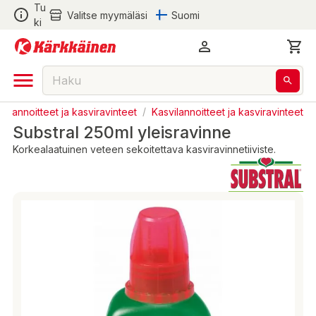
Tu
Valitse myymäläsi
Suomi
ki
halannoitteet ja kasviravinteet
/
Kasvilannoitteet ja kasviravinteet
Substral 250ml yleisravinne
Korkealaatuinen veteen sekoitettava kasviravinnetiiviste.