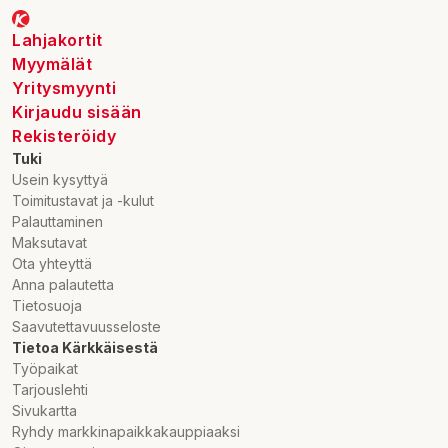
Lahjakortit
Myymälät
Yritysmyynti
Kirjaudu sisään
Rekisteröidy
Tuki
Usein kysyttyä
Toimitustavat ja -kulut
Palauttaminen
Maksutavat
Ota yhteyttä
Anna palautetta
Tietosuoja
Saavutettavuusseloste
Tietoa Kärkkäisestä
Työpaikat
Tarjouslehti
Sivukartta
Ryhdy markkinapaikkakauppiaaksi