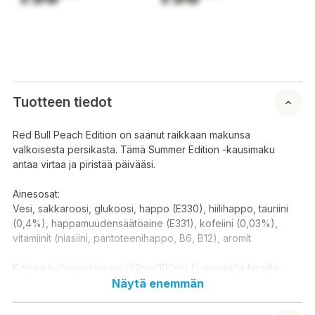
Tuotteen tiedot
Red Bull Peach Edition on saanut raikkaan makunsa
valkoisesta persikasta. Tämä Summer Edition -kausimaku
antaa virtaa ja piristää päivääsi.
Ainesosat:
Vesi, sakkaroosi, glukoosi, happo (E330), hiilihappo, tauriini
(0,4%), happamuudensäätöaine (E331), kofeiini (0,03%),
vitamiinit (niasiini, pantoteenihappo, B6, B12), aromit.
Korkea kofeiinipitoisuus (32mg/100ml) Ei suositella lapsille,
raskaanaoleville, imettäville tai kofeiiniherkille henkilöille.
Näytä enemmän
Käyttösuositus enintään 2 tölkkiä päivässä.