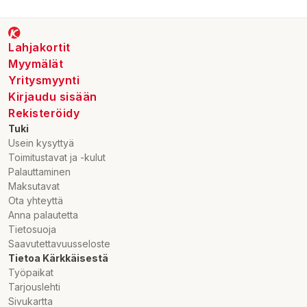
förpackningen
Importör/Marknadsförare:
Red Bull Finland Oy
Lahjakortit
Myymälät
Yritysmyynti
Kirjaudu sisään
Rekisteröidy
Tuki
Usein kysyttyä
Toimitustavat ja -kulut
Palauttaminen
Maksutavat
Ota yhteyttä
Anna palautetta
Tietosuoja
Saavutettavuusseloste
Tietoa Kärkkäisestä
Työpaikat
Tarjouslehti
Sivukartta