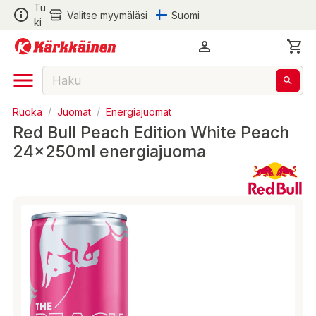
Tu
Valitse myymäläsi
Suomi
ki
Ruoka
/
Juomat
/
Energiajuomat
Red Bull Peach Edition White Peach
24x250ml energiajuoma