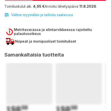
Toimituskulut alk.
4,95 €
Arvioitu lähetyspäivä
11.8.2026
.
Valitse myymäläsi ja tarkista saatavuus
Metritavarassa ja elintarvikkeessa rajoitettu
palautusoikeus
Nopeat ja monipuoliset toimitukset
Samankaltaisia tuotteita
150
50
150
50
1