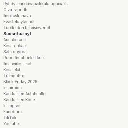
Ryhdy markkinapaikkakauppiaaksi
Oiva-raportti
Ilmoituskanava
Evästekäytännöt
Tuotteiden takaisinvedot
Suosittua nyt
Aurinkotuolit
Kesärenkaat
Sähköpyörät
Robottiruohonleikkurit
Ilmanviilentimet
Kesälelut
Trampoliinit
Black Friday 2026
Inspiroidu
Kärkkäisen Autohuolto
Kärkkäisen Kone
Instagram
Facebook
TikTok
Youtube