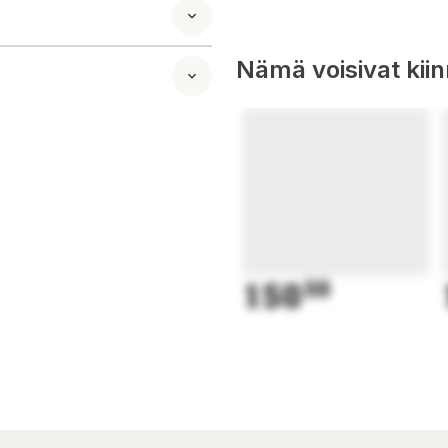
Nämä voisivat kii
150
50