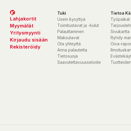
Tuki
Tietoa Kä
Lahjakortit
Usein kysyttyä
Työpaikat
Myymälät
Toimitustavat ja -kulut
Tarjousleht
Palauttaminen
Sivukartta
Yritysmyynti
Maksutavat
Ryhdy mar
Kirjaudu sisään
Ota yhteyttä
Oiva-rapor
Rekisteröidy
Anna palautetta
Ilmoituska
Tietosuoja
Evästekäy
Saavutettavuusseloste
Tuotteiden