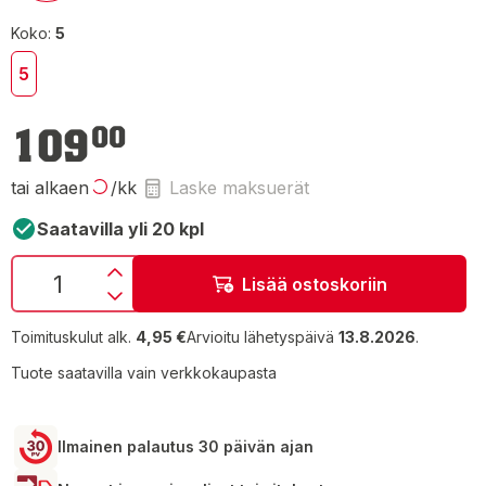
Koko:
5
5
109,00 €
109
00
tai alkaen
/kk
Laske maksuerät
Saatavilla yli 20 kpl
Lisää ostoskoriin
Toimituskulut alk.
4,95 €
Arvioitu lähetyspäivä
13.8.2026
.
Tuote saatavilla vain verkkokaupasta
Ilmainen palautus 30 päivän ajan