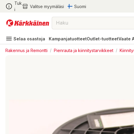
Tuk
Valitse myymäläsi
Suomi
i
Selaa osastoja
Kampanjatuotteet
Outlet-tuotteet
Vaate 
Rakennus ja Remontti
/
Pienrauta ja kiinnitystarvikkeet
/
Kiinnit