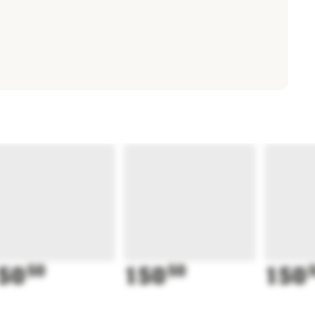
50
50
150
50
150