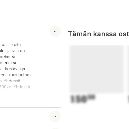
Tämän kanssa oste
n palmikoitu
si ja sillä on
a pehmeä
imerkiksi
t kestäviä ja
den lujuus putoaa
ä. Yhdessä
s 500kg. Yhdessä
150
50