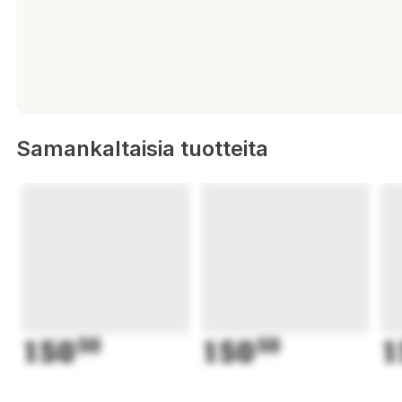
Samankaltaisia tuotteita
150
50
150
50
1