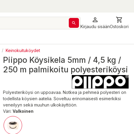
Kirjaudu sisään
Ostoskori
/
Keinokuituköydet
Piippo Köysikela 5mm / 4,5 kg /
250 m palmikoitu polyesteriköysi
Polyesteriköysi on uppoavaa. Notkea ja pehmeä polyesteri on
todellista köysien aatelia. Soveltuu erinomaisesti esimerkiksi
veneilyyn sekä muuhun ulkokäyttöön.
Väri:
Valkoinen