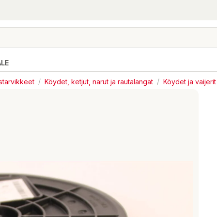
ALE
ystarvikkeet
/
Köydet, ketjut, narut ja rautalangat
/
Köydet ja vaijerit