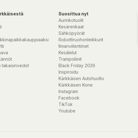
rkkäisestä
Suosittua nyt
Aurinkotuolit
i
Kesärenkaat
Sähköpyörät
kkinapaikkakauppiaaksi
Robottiruohonleikkurit
tti
Ilmanviilentimet
nava
Kesälelut
tännöt
Trampoliinit
 takaisinvedot
Black Friday 2026
Inspiroidu
Kärkkäisen Autohuolto
Kärkkäisen Kone
Instagram
Facebook
TikTok
Youtube