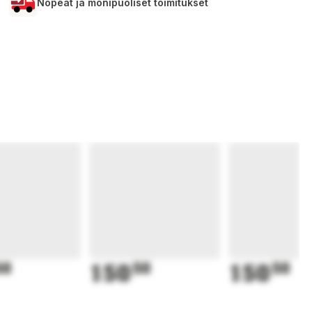
Nopeat ja monipuoliset toimitukset
50
150
50
150
50