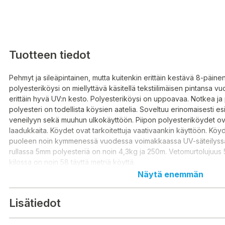
Tuotteen tiedot
Pehmyt ja sileäpintainen, mutta kuitenkin erittäin kestävä 8-päine
polyesteriköysi on miellyttävä käsitellä tekstiilimäisen pintansa vuok
erittäin hyvä UV:n kesto. Polyesteriköysi on uppoavaa. Notkea j
polyesteri on todellista köysien aatelia. Soveltuu erinomaisesti es
veneilyyn sekä muuhun ulkokäyttöön. Piipon polyesteriköydet ova
laadukkaita. Köydet ovat tarkoitettuja vaativaankin käyttöön. Köy
puoleen noin kymmenessä vuodessa voimakkaassa UV-säteilyss
rullassa 5mm polyesteriä on noin 4,3kg ja 250m. Vetomurtolujuu
kilossa on noin 58 täyttä metriä köyttä.
Näytä enemmän
Lisätiedot