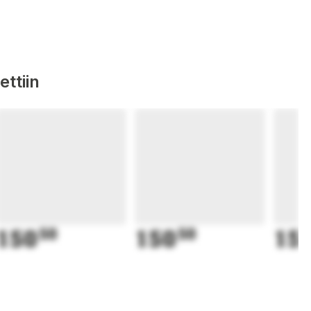
ttiin
150
50
150
50
15