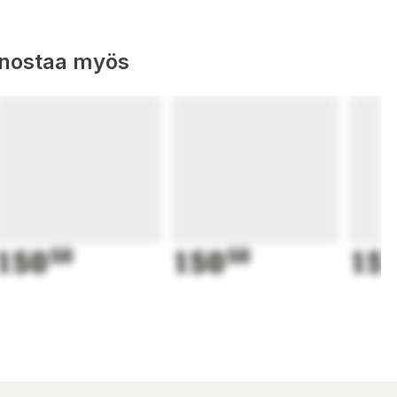
nnostaa myös
150
50
150
50
15