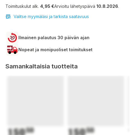
Toimituskulut alk.
4,95 €
Arvioitu lähetyspäivä
10.8.2026
.
Valitse myymäläsi ja tarkista saatavuus
Ilmainen palautus 30 päivän ajan
Nopeat ja monipuoliset toimitukset
Samankaltaisia tuotteita
150
50
150
50
1