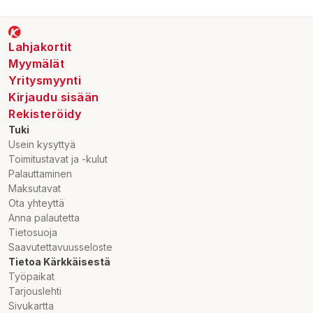
Lahjakortit
Myymälät
Yritysmyynti
Kirjaudu sisään
Rekisteröidy
Tuki
Usein kysyttyä
Toimitustavat ja -kulut
Palauttaminen
Maksutavat
Ota yhteyttä
Anna palautetta
Tietosuoja
Saavutettavuusseloste
Tietoa Kärkkäisestä
Työpaikat
Tarjouslehti
Sivukartta