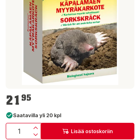
21,95 €
21
95
Saatavilla yli 20 kpl
Lisää ostoskoriin