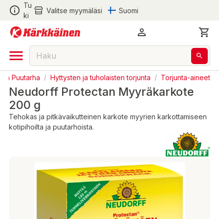
Tu
Valitse myymäläsi
Suomi
ki
a ja Puutarha
/
Hyttysten ja tuholaisten torjunta
/
Torjunta-aineet
Neudorff Protectan Myyräkarkote
200 g
Tehokas ja pitkävaikutteinen karkote myyrien karkottamiseen
kotipihoilta ja puutarhoista.