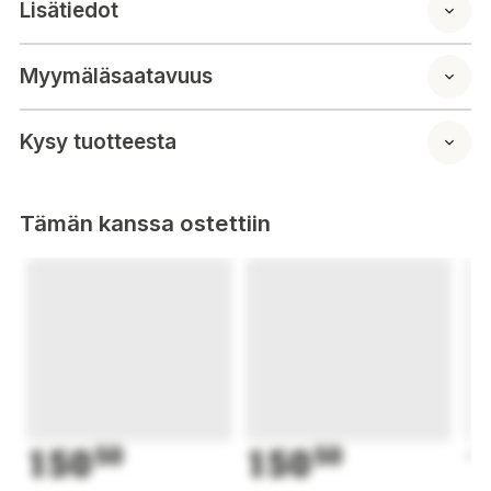
Lisätiedot
Myymäläsaatavuus
Kysy tuotteesta
Tämän kanssa ostettiin
150
50
150
50
1