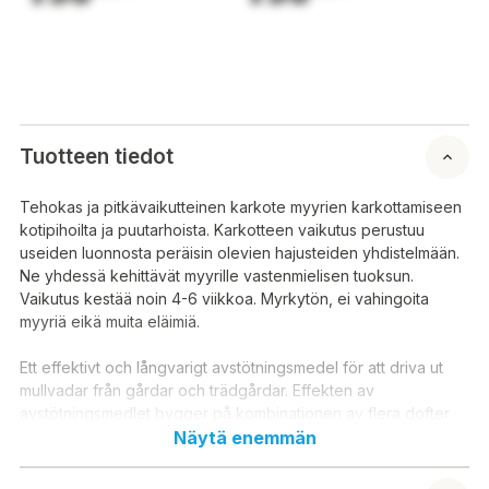
Tuotteen tiedot
Tehokas ja pitkävaikutteinen karkote myyrien karkottamiseen
kotipihoilta ja puutarhoista. Karkotteen vaikutus perustuu
useiden luonnosta peräisin olevien hajusteiden yhdistelmään.
Ne yhdessä kehittävät myyrille vastenmielisen tuoksun.
Vaikutus kestää noin 4-6 viikkoa. Myrkytön, ei vahingoita
myyriä eikä muita eläimiä.
Ett effektivt och långvarigt avstötningsmedel för att driva ut
mullvadar från gårdar och trädgårdar. Effekten av
avstötningsmedlet bygger på kombinationen av flera dofter
från naturen. Tillsammans utvecklar de en lukt som är
Näytä enemmän
motbjudande för mullvadar. Effekten varar ca 4-6 veckor. Ej
giftig, skadar inte mullvadar eller andra djur.