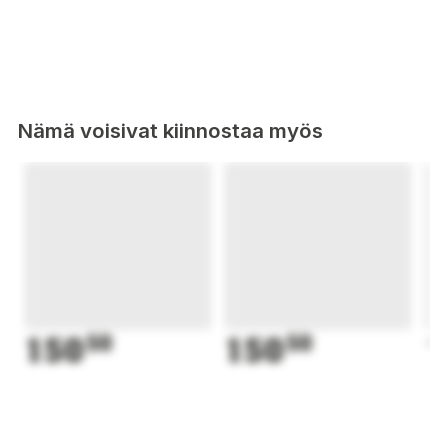
Nämä voisivat kiinnostaa myös
150
50
150
50
1