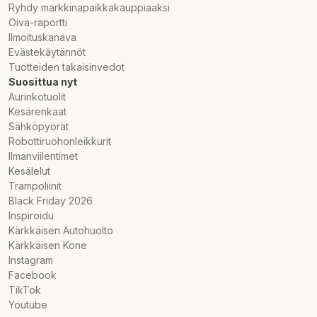
Ryhdy markkinapaikkakauppiaaksi
Oiva-raportti
Ilmoituskanava
Evästekäytännöt
Tuotteiden takaisinvedot
Suosittua nyt
Aurinkotuolit
Kesärenkaat
Sähköpyörät
Robottiruohonleikkurit
Ilmanviilentimet
Kesälelut
Trampoliinit
Black Friday 2026
Inspiroidu
Kärkkäisen Autohuolto
Kärkkäisen Kone
Instagram
Facebook
TikTok
Youtube