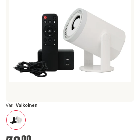
Väri:
Valkoinen
79,00 €
00