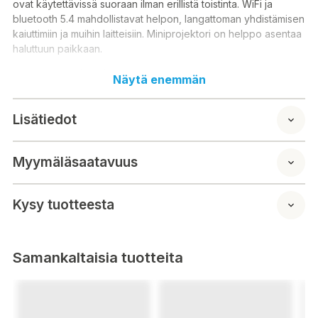
ovat käytettävissä suoraan ilman erillistä toistinta. WiFi ja
bluetooth 5.4 mahdollistavat helpon, langattoman yhdistämisen
kaiuttimiin ja muihin laitteisiin. Miniprojektori on helppo asentaa
haluttuun paikkaan.
Suoritin (CPU): Allwinner H713
Näytä enemmän
Grafiikkapiiri (GPU): neliytiminen ARM Mali-450MP
Projektiotekniikka: 2" 720p LCD
Lisätiedot
Valolähteen käyttöikä jopa 30000 tuntia
Kirkkaus: 200 lumen
Vakioresoluutio: 1280 x 720, ottaa vastaan 4K signaalin
Myymäläsaatavuus
Projektioalue: 80-235"
Kontrasti: 2000:1
Projektiosuhde: 0,8:1
Kysy tuotteesta
Vääristymä: < 1,0％
Kirkkauden tasaisuus: > 75 %
Projektioetäisyys: 1 - 3 m
Kuvasuhde: 16:9
Samankaltaisia tuotteita
Tarkennus: Manuaalinen tarkennus
Käyttöjärjestelmä: Android 11
Sisäinen muisti 8GB (keskusmuisti 1GB LPDDR3)
WIFI 2.4GHz/5GHz