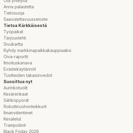
Ota yhteyttä
Anna palautetta
Tietosuoja
Saavutettavuusseloste
Tietoa Kärkkäisestä
Työpaikat
Tarjouslehti
Sivukartta
Ryhdy markkinapaikkakauppiaaksi
Oiva-raportti
Ilmoituskanava
Evästekäytännöt
Tuotteiden takaisinvedot
Suosittua nyt
Aurinkotuolit
Kesärenkaat
Sähköpyörät
Robottiruohonleikkurit
Ilmanviilentimet
Kesälelut
Trampoliinit
Black Friday 2026