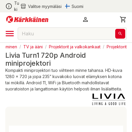
Tu
Valitse myymäläsi
Suomi
ki
elaaminen
/
TV ja ääni
/
Projektorit ja valkokankaat
/
Projektorit
Livia Turn1 720p Android
miniprojektori
Kompakti miniprojektori tuo viihteen minne tahansa. HD-kuva
1280 x 720 ja jopa 235” kuvakoko luovat elämyksen kotona
tai mökillä. Android 11, WiFi ja Bluetooth mahdollistavat
suoratoiston ja langattoman käytön helposti ilman lisälaitteita.