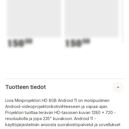
150
50
150
50
1
Tuotteen tiedot
Livia Miniprojektori HD 8GB Android 11 on monipuolinen
Android-videoprojektorikotiviihteeseen ja vapaa-ajan.
Projektori tuottaa terävän HD-tasoisen kuvan 1280 x 720 -
resoluutiolla ja jopa 235" kuvakoon. Android 11 -
käyttöjärjestelmän ansiosta suoratoistopalvelut ja sovellukset