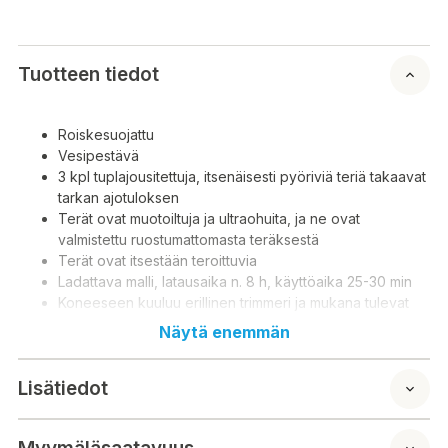
Tuotteen tiedot
Roiskesuojattu
Vesipestävä
3 kpl tuplajousitettuja, itsenäisesti pyöriviä teriä takaavat
tarkan ajotuloksen
Terät ovat muotoiltuja ja ultraohuita, ja ne ovat
valmistettu ruostumattomasta teräksestä
Terät ovat itsestään teroittuvia
Ladattava malli, latausaika n. 8 h, käyttöaika 25-30 min
Koneeseen kuuluu erillinen trimmeri ja mukana tulevat
myös verkkovirtalaturi, puhdistusharja ja säilytyspussi
Näytä enemmän
Lisätiedot
Stänksäker
Vattentvättbar