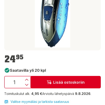
24,95 €
24
95
Saatavilla yli 20 kpl
Lisää ostoskoriin
Toimituskulut alk.
4,95 €
Arvioitu lähetyspäivä
9.8.2026
.
Valitse myymäläsi ja tarkista saatavuus