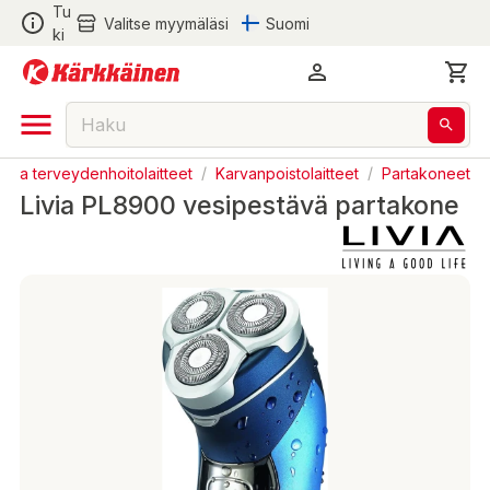
Tu
Valitse myymäläsi
Suomi
ki
 ja terveydenhoitolaitteet
/
Karvanpoistolaitteet
/
Partakoneet
Livia PL8900 vesipestävä partakone