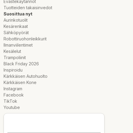
Evästekäytännöt
Tuotteiden takaisinvedot
Suosittua nyt
Aurinkotuolit
Kesärenkaat
Sähköpyörät
Robottiruohonleikkurit
Ilmanviilentimet
Kesälelut
Trampoliinit
Black Friday 2026
Inspiroidu
Kärkkäisen Autohuolto
Kärkkäisen Kone
Instagram
Facebook
TikTok
Youtube