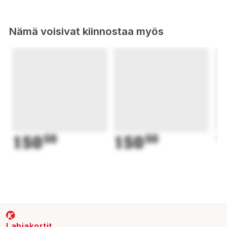
Nämä voisivat kiinnostaa myös
150
50
150
50
1
Lahjakortit