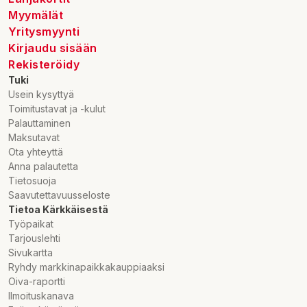
Myymälät
Yritysmyynti
Kirjaudu sisään
Rekisteröidy
Tuki
Usein kysyttyä
Toimitustavat ja -kulut
Palauttaminen
Maksutavat
Ota yhteyttä
Anna palautetta
Tietosuoja
Saavutettavuusseloste
Tietoa Kärkkäisestä
Työpaikat
Tarjouslehti
Sivukartta
Ryhdy markkinapaikkakauppiaaksi
Oiva-raportti
Ilmoituskanava