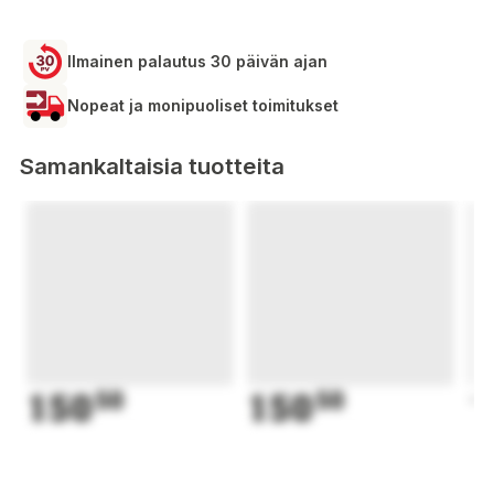
Ilmainen palautus 30 päivän ajan
Nopeat ja monipuoliset toimitukset
Samankaltaisia tuotteita
150
50
150
50
1