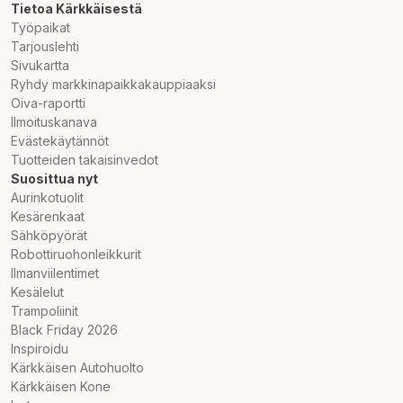
Tietoa Kärkkäisestä
Työpaikat
Tarjouslehti
Sivukartta
Ryhdy markkinapaikkakauppiaaksi
Oiva-raportti
Ilmoituskanava
Evästekäytännöt
Tuotteiden takaisinvedot
Suosittua nyt
Aurinkotuolit
Kesärenkaat
Sähköpyörät
Robottiruohonleikkurit
Ilmanviilentimet
Kesälelut
Trampoliinit
Black Friday 2026
Inspiroidu
Kärkkäisen Autohuolto
Kärkkäisen Kone