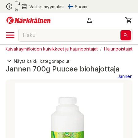
Tu
Valitse myymäläsi
Suomi
ki
/
Kuivakäymälöiden kuivikkeet ja hajunpoistajat
/
Hajunpoistajat
Näytä kaikki kategoriapolut
Jannen 700g Puucee biohajottaja
Jannen