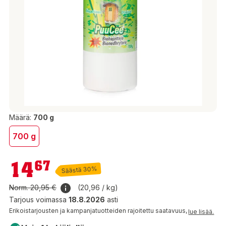
Määrä:
700 g
700 g
14,67 €
14
67
Säästä 30%
Norm.
20,95 €
(20,96 / kg)
Tarjous voimassa
18.8.2026
asti
Erikoistarjousten ja kampanjatuotteiden rajoitettu saatavuus,
lue lisää.