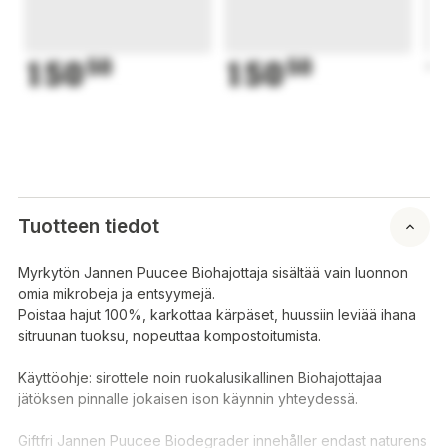
150
50
150
50
1
Tuotteen tiedot
Myrkytön Jannen Puucee Biohajottaja sisältää vain luonnon
omia mikrobeja ja entsyymejä.
Poistaa hajut 100%, karkottaa kärpäset, huussiin leviää ihana
sitruunan tuoksu, nopeuttaa kompostoitumista.
Käyttöohje: sirottele noin ruokalusikallinen Biohajottajaa
jätöksen pinnalle jokaisen ison käynnin yhteydessä.
Giftfri Jannen Puucee Biodegrader innehåller endast naturens