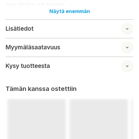
egna mikrober och enzymer.
Eliminerar lukter till 100 %, stöter bort flugor, en underbar
Näytä enemmän
citrondoft sprider sig genom munnen, påskyndar
komposteringen.
Lisätiedot
Bruksanvisning: Strö cirka en matsked Biodecomposer på
ytan av avfallet vid varje stort besök.
Myymäläsaatavuus
Kysy tuotteesta
Tämän kanssa ostettiin