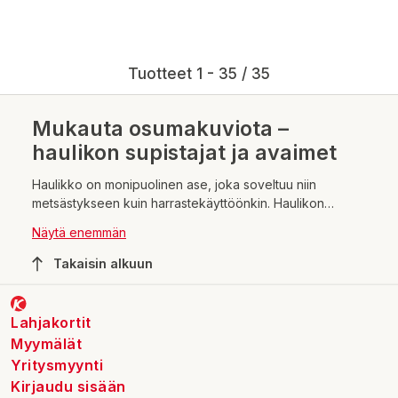
Tuotteet 1 - 35 / 35
Mukauta osumakuviota –
haulikon supistajat ja avaimet
Haulikko on monipuolinen ase, joka soveltuu niin
metsästykseen kuin harrastekäyttöönkin. Haulikon
käytössä tärkeintä on oikeanlainen osumakuviointi, joka
Näytä enemmän
takaa turvallisuuden ja tehokkuuden. Haulikon supistajat ja
avaimet ovat välttämättömiä tarvikkeita, joilla voit
Takaisin alkuun
mukauttaa osumakuvion halutunlaiseksi.
Lahjakortit
Myymälät
Yritysmyynti
Kirjaudu sisään