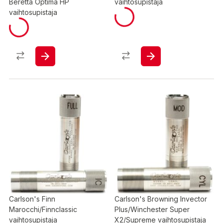
Beretta Optima HP
vaihtosupistaja
vaihtosupistaja
Carlson's Finn
Carlson's Browning Invector
Marocchi/Finnclassic
Plus/Winchester Super
vaihtosupistaja
X2/Supreme vaihtosupistaja