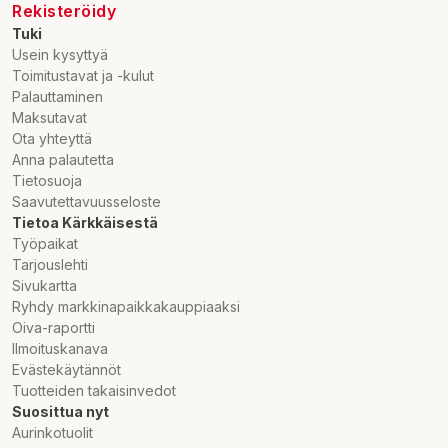
Rekisteröidy
Tuki
Usein kysyttyä
Toimitustavat ja -kulut
Palauttaminen
Maksutavat
Ota yhteyttä
Anna palautetta
Tietosuoja
Saavutettavuusseloste
Tietoa Kärkkäisestä
Työpaikat
Tarjouslehti
Sivukartta
Ryhdy markkinapaikkakauppiaaksi
Oiva-raportti
Ilmoituskanava
Evästekäytännöt
Tuotteiden takaisinvedot
Suosittua nyt
Aurinkotuolit