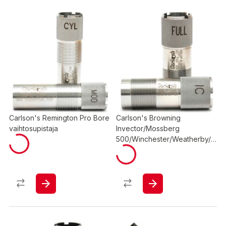
Carlson's Remington Pro Bore
Carlson's Browning
vaihtosupistaja
Invector/Mossberg
500/Winchester/Weatherby/S
avage vaihtosupistaja