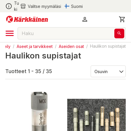
Tu
Valitse myymäläsi
Suomi
ki
tkeily
/
Aseet ja tarvikkeet
/
Aseiden osat
/
Haulikon supistajat
Haulikon supistajat
Tuotteet 1 - 35 / 35