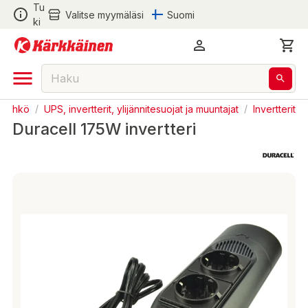
Tu
Valitse myymäläsi
Suomi
ki
Sähkö
/
UPS, invertterit, ylijännitesuojat ja muuntajat
/
Invertterit
Duracell 175W invertteri