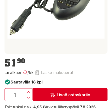
51,90 €
51
90
tai alkaen
/kk
Laske maksuerät
Saatavilla 18 kpl
Lisää ostoskoriin
Toimituskulut alk.
4,95 €
Arvioitu lähetyspäivä
7.8.2026
.