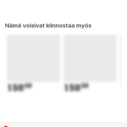
Nämä voisivat kiinnostaa myös
150
50
150
50
1