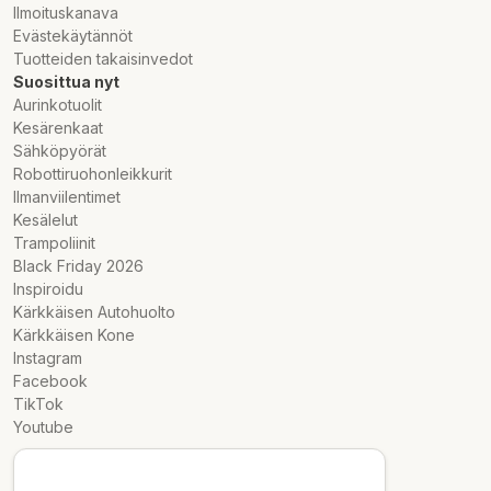
Ilmoituskanava
Evästekäytännöt
Tuotteiden takaisinvedot
Suosittua nyt
Aurinkotuolit
Kesärenkaat
Sähköpyörät
Robottiruohonleikkurit
Ilmanviilentimet
Kesälelut
Trampoliinit
Black Friday 2026
Inspiroidu
Kärkkäisen Autohuolto
Kärkkäisen Kone
Instagram
Facebook
TikTok
Youtube