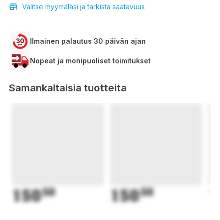
Valitse myymäläsi ja tarkista saatavuus
Ilmainen palautus 30 päivän ajan
Nopeat ja monipuoliset toimitukset
Samankaltaisia tuotteita
150
50
150
50
1