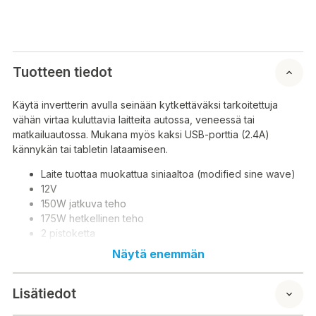
Tuotteen tiedot
Käytä invertterin avulla seinään kytkettäväksi tarkoitettuja
vähän virtaa kuluttavia laitteita autossa, veneessä tai
matkailuautossa. Mukana myös kaksi USB-porttia (2.4A)
kännykän tai tabletin lataamiseen.
Laite tuottaa muokattua siniaaltoa (modified sine wave)
12V
150W jatkuva teho
175W hetkellinen teho
2 pistoketta
2 x USB
Näytä enemmän
Johdon pituus: 1 m
Mitat: 220 x 84 x 51 mm
Lisätiedot
Paino: 433 g