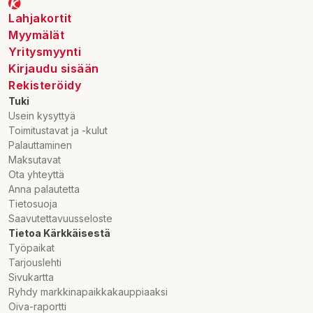
Lahjakortit
Myymälät
Yritysmyynti
Kirjaudu sisään
Rekisteröidy
Tuki
Usein kysyttyä
Toimitustavat ja -kulut
Palauttaminen
Maksutavat
Ota yhteyttä
Anna palautetta
Tietosuoja
Saavutettavuusseloste
Tietoa Kärkkäisestä
Työpaikat
Tarjouslehti
Sivukartta
Ryhdy markkinapaikkakauppiaaksi
Oiva-raportti