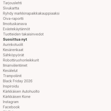
Tarjouslehti
Sivukartta
Ryhdy markkinapaikkakauppiaaksi
Oiva-raportti
Ilmoituskanava
Evästekäytännöt
Tuotteiden takaisinvedot
Suosittua nyt
Aurinkotuolit
Kesärenkaat
Sähköpyörät
Robottiruohonleikkurit
Ilmanviilentimet
Kesälelut
Trampoliinit
Black Friday 2026
Inspiroidu
Kärkkäisen Autohuolto
Kärkkäisen Kone
Instagram
Facebook