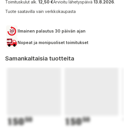
Toimituskulut alk.
12,50 €
Arvioitu lähetyspäivä
13.8.2026
.
Tuote saatavilla vain verkkokaupasta
Ilmainen palautus 30 päivän ajan
Nopeat ja monipuoliset toimitukset
Samankaltaisia tuotteita
150
50
150
50
1