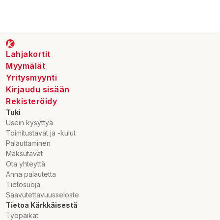
till varje regel. Med PremiumContact 7:s nya RedChili-
blandning kan du hoppa över uppvärmningsfasen och få en
säker bromsning redan från början. Det är dags att uppleva ett
däck som är redo före dig.
Lahjakortit
Myymälät
Yritysmyynti
Kirjaudu sisään
Rekisteröidy
Tuki
Usein kysyttyä
Toimitustavat ja -kulut
Palauttaminen
Maksutavat
Ota yhteyttä
Anna palautetta
Tietosuoja
Saavutettavuusseloste
Tietoa Kärkkäisestä
Työpaikat