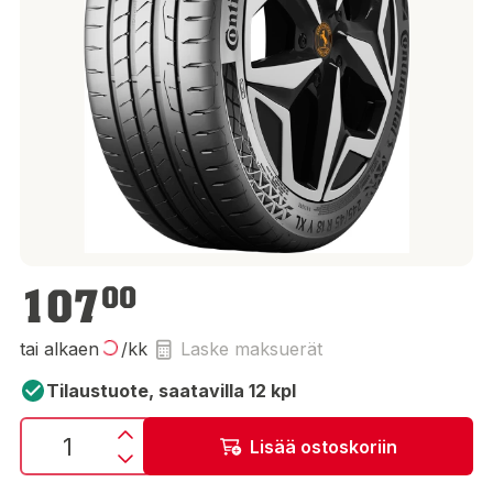
107,00 €
107
00
tai alkaen
/kk
Laske maksuerät
Tilaustuote, saatavilla 12 kpl
Lisää ostoskoriin