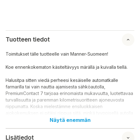
Tuotteen tiedot
Toimitukset tälle tuotteelle vain Manner-Suomeen!
Koe ennenkokematon käsiteltävyys märällä ja kuivalla tiellä.
Halusitpa sitten viedä perheesi kesäiselle automatkalle
farmarilla tai vain nauttia ajamisesta sähköautolla,
PremiumContact 7 tarjoaa erinomaista mukavuutta, luotettavaa
turvallisuutta ja paremman kilometrisuoritteen ajoneuvosta
riippumatta. Koska mielestämme ensiluokkaisen
ajokokemuksen ei pitäisi riippua siitä, minkä tyyppisellä autolla
ajat.
Näytä enemmän
Nauti turvallisuudesta ja mukavuudesta riippumatta siitä, minkä
Lisätiedot
käyttövoiman valitset.