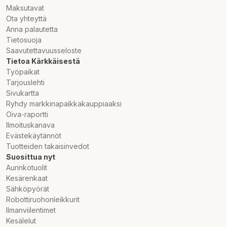
Maksutavat
Ota yhteyttä
Anna palautetta
Tietosuoja
Saavutettavuusseloste
Tietoa Kärkkäisestä
Työpaikat
Tarjouslehti
Sivukartta
Ryhdy markkinapaikkakauppiaaksi
Oiva-raportti
Ilmoituskanava
Evästekäytännöt
Tuotteiden takaisinvedot
Suosittua nyt
Aurinkotuolit
Kesärenkaat
Sähköpyörät
Robottiruohonleikkurit
Ilmanviilentimet
Kesälelut