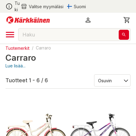
Tu
Valitse myymäläsi
Suomi
ki
Tuotemerkit
/
Carraro
Carraro
Lue lisää...
Tuotteet 1 - 6 / 6