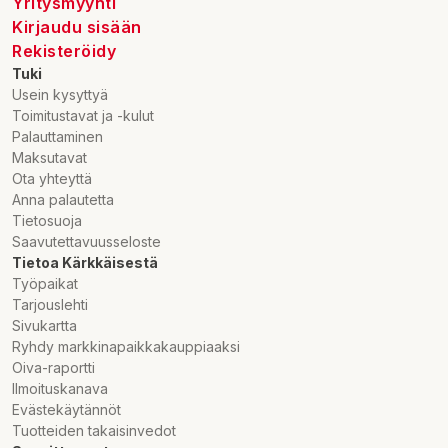
Yritysmyynti
Kirjaudu sisään
Rekisteröidy
Tuki
Usein kysyttyä
Toimitustavat ja -kulut
Palauttaminen
Maksutavat
Ota yhteyttä
Anna palautetta
Tietosuoja
Saavutettavuusseloste
Tietoa Kärkkäisestä
Työpaikat
Tarjouslehti
Sivukartta
Ryhdy markkinapaikkakauppiaaksi
Oiva-raportti
Ilmoituskanava
Evästekäytännöt
Tuotteiden takaisinvedot