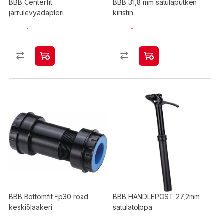
BBB Centerfit
BBB 31,8 mm satulaputken
jarrulevyadapteri
kiristin
BBB Bottomfit Fp30 road
BBB HANDLEPOST 27,2mm
keskiölaakeri
satulatolppa