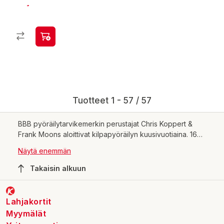
Tuotteet 1 - 57 / 57
BBB pyöräilytarvikemerkin perustajat Chris Koppert &
Frank Moons aloittivat kilpapyöräilyn kuusivuotiaina. 16
vuoden ajan he ajoivat samoissa joukkueissa, voittivat
Näytä enemmän
kansallisia kilpailuja ja ajoivat parhaimmillaan
maajoukkueessa. Vuonna 1985 he lopettivat
Takaisin alkuun
ammattilaispyöräilyn ja keskittivät intohimonsa
pyöräilytarvikkeisiin.
Lahjakortit
Myymälät