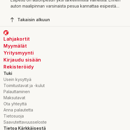
auton maalipinnan varsinaista pesua kannattaa esipestä
maalipinta huolella, ettei maalipinta pääse naarmuuntumaan
tai pahimmassa tapauksessa menemään kokonaan pilalle.
Takaisin alkuun
Mikä olisikaan tympeämpää kuin pienet hiekanmuruset
maalipinnan ja pesukintaan välissä ja se pääsisi
naarmuttamaan maalipinnan hirveille naarmuille. Kärkkäisen
Lahjakortit
laajasta valikoimasta löydät tunnetuimmat
Myymälät
autonhoitotuotteet kuten Auto-glym, Pro-kleen, Turtle-wax
Yritysmyynti
ja monet muut merkit.
Kirjaudu sisään
Rekisteröidy
Tuki
Usein kysyttyä
Toimitustavat ja -kulut
Palauttaminen
Maksutavat
Ota yhteyttä
Anna palautetta
Tietosuoja
Saavutettavuusseloste
Tietoa Kärkkäisestä