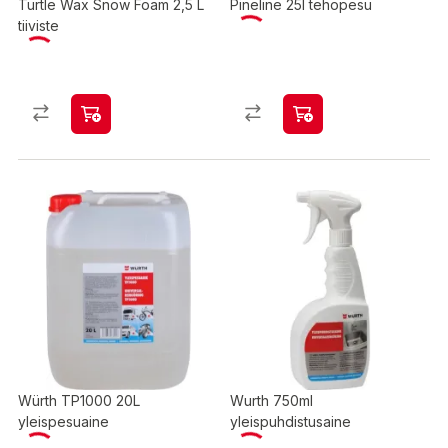
Turtle Wax Snow Foam 2,5 L
Pineline 25l tehopesu
tiiviste
Würth TP1000 20L
Wurth 750ml
yleispesuaine
yleispuhdistusaine