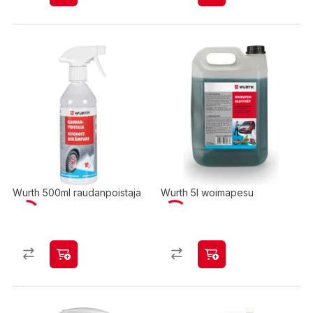
Wurth 500ml raudanpoistaja
Wurth 5l woimapesu