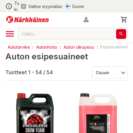
Tu
Valitse myymäläsi
Suomi
ki
n
/
Autotarvike
/
Autonhoito
/
Auton ulkopesu
/
Esipesuaineet
Auton esipesuaineet
Tuotteet 1 - 54 / 54