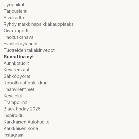
Työpaikat
Tarjouslehti
Sivukartta
Ryhdy markkinapaikkakauppiaaksi
Oiva-raportti
Ilmoituskanava
Evästekäytännöt
Tuotteiden takaisinvedot
Suosittua nyt
Aurinkotuolit
Kesärenkaat
Sähköpyörät
Robottiruohonleikkurit
Ilmanviilentimet
Kesälelut
Trampoliinit
Black Friday 2026
Inspiroidu
Kärkkäisen Autohuolto
Kärkkäisen Kone
Instagram