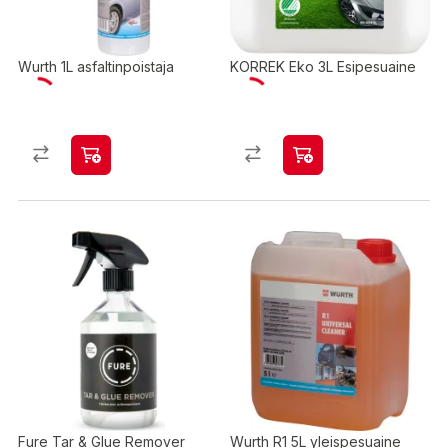
Wurth 1L asfaltinpoistaja
KORREK Eko 3L Esipesuaine
Fure Tar & Glue Remover
Wurth R1 5L yleispesuaine